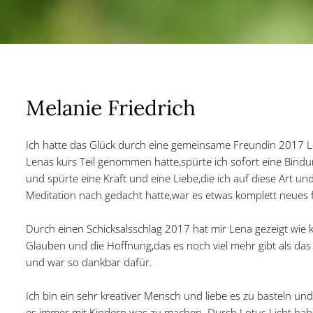
Melanie Friedrich
Ich hatte das Glück durch eine gemeinsame Freundin 2017 Le
Lenas kurs Teil genommen hatte,spürte ich sofort eine Bindu
und spürte eine Kraft und eine Liebe,die ich auf diese Art u
Meditation nach gedacht hatte,war es etwas komplett neues fü
Durch einen Schicksalsschlag 2017 hat mir Lena gezeigt wie k
Glauben und die Hoffnung,das es noch viel mehr gibt als das 
und war so dankbar dafür.
Ich bin ein sehr kreativer Mensch und liebe es zu basteln 
es immer mit Kindern was zu machen. Durch Lotus Licht hab 