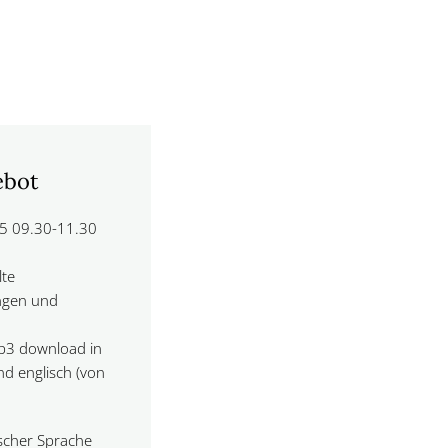
ebot
025 09.30-11.30
lte
ungen und
 mp3 download in
d englisch (von
ischer Sprache